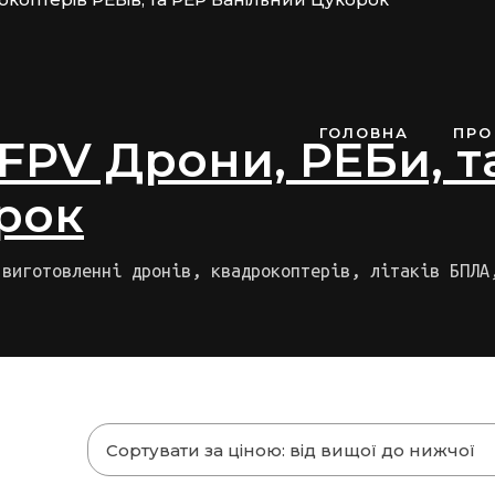
ГОЛОВНА
ПРО
FPV Дрони, РЕБи, т
рок
 виготовленні дронів, квадрокоптерів, літаків БПЛА