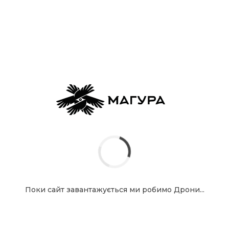
довготривалі місії навіть із великим навантаженням.
Стабільність при
великій вазі
Посилена конструкція рами та потужна силова
установка забезпечують контрольований і
стабільний політ при роботі з важкими модулями.
Підтримка
спеціалізованих
систем
«Амага 15» підтримує інтеграцію:
Поки сайт завантажується ми робимо Дрони...
систем скиду;
ShootGun-модулів;