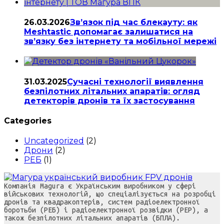
26.03.2026
Зв’язок під час блекауту: як
Meshtastic допомагає залишатися на
зв’язку без інтернету та мобільної мережі
31.03.2025
Сучасні технології виявлення
безпілотних літальних апаратів: огляд
детекторів дронів та їх застосування
Categories
Uncategorized
(2)
Дрони
(2)
РЕБ
(1)
Компанія Magura є Українським виробником у сфері
військових технологій, що спеціалізується на розробці
дронів та квадракоптерів, систем радіоелектронної
боротьби (РЕБ) і радіоелектронної розвідки (РЕР), а
також безпілотних літальних апаратів (БПЛА).