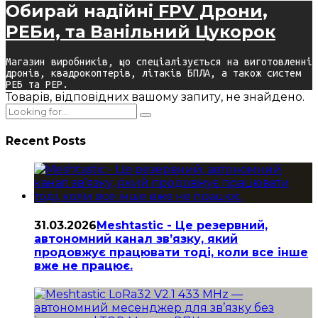
Обирай надійні
FPV Дрони,
РЕБи, та Ванільний Цукорок
Магазин виробників, що спеціалізується на виготовленні
дронів, квадрокоптерів, літаків БПЛА, а також систем
РЕБ та РЕР.
Товарів, відповідних вашому запиту, не знайдено.
Recent Posts
31.03.2026
Meshtastic - Це резервний,
автономний канал зв’язку, який
продовжує працювати тоді, коли все інше
вже не працює.