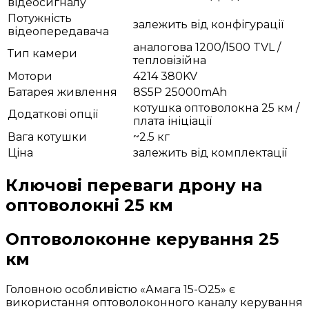
відеосигналу
Потужність
залежить від конфігурації
відеопередавача
аналогова 1200/1500 TVL /
Тип камери
тепловізійна
Мотори
4214 380KV
Батарея живлення
8S5P 25000mAh
котушка оптоволокна 25 км /
Додаткові опції
плата ініціації
Вага котушки
~2.5 кг
Ціна
залежить від комплектації
Ключові переваги дрону на
оптоволокні 25 км
Оптоволоконне керування 25
км
Головною особливістю «Амага 15-О25» є
використання оптоволоконного каналу керування