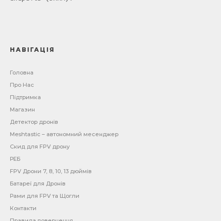
НАВІГАЦІЯ
Головна
Про Нас
Підтримка
Магазин
Детектор дронів
Meshtastic – автономний месенджер
Скид для FPV дрону
РЕБ
FPV Дрони 7, 8, 10, 13 дюймів
Батареї для Дронів
Рами для FPV та Щогли
Контакти
Правила повернення