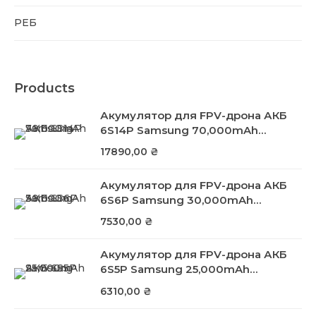
РЕБ
Products
Акумулятор для FPV-дрона АКБ
6S14P Samsung 70,000mAh
INR21700-50S Li-Ion 22.2V 630A
17890,00
₴
для платформ типу «Вампір» /
«Кажан» / «Баба Яга» від Магура
Акумулятор для FPV-дрона АКБ
ВПК
6S6P Samsung 30,000mAh
INR21700-50S Li-Ion 22.2V 270A від
7530,00
₴
Магура ВПК
Акумулятор для FPV-дрона АКБ
6S5P Samsung 25,000mAh
INR21700-50S Li-Ion 22.2V 225A від
6310,00
₴
Магура ВПК