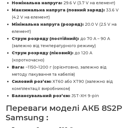
Номінальна напруга:
29.6 V (3.7 V на елемент)
Максимальна напруга (повний заряд):
33.6 V
(4.2 V на елемент)
Мінімальна напруга (розряд):
20.0 V (2.5 V на
елемент)
Струм розряду (постійний):
до 70 A – 90 A
(залежно від температурного режиму)
Струм розряду (піковий):
до 120 A
(короткочасно)
Вага:
~1150–1200 г (орієнтовно, залежно від
методу пакування та кабелів)
Силовий роз’єм:
XT60 або XT90 (залежно від
комплектації виробником)
Балансувальний роз’єм:
JST-XH 9-pin
Переваги моделі АКБ 8S2P
Samsung :