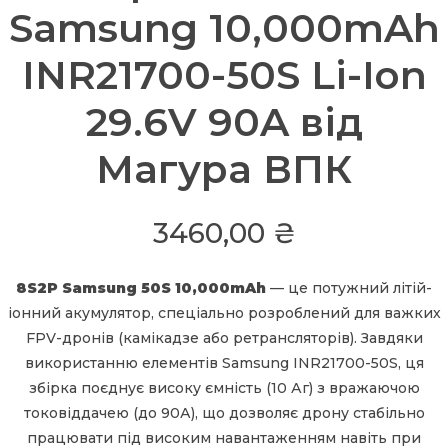
Samsung 10,000mAh
INR21700-50S Li-Ion
29.6V 90A від
Магура ВПК
3460,00
₴
8S2P Samsung 50S 10,000mAh
— це потужний літій-
іонний акумулятор, спеціально розроблений для важких
FPV-дронів (камікадзе або ретрансляторів). Завдяки
використанню елементів Samsung INR21700-50S, ця
збірка поєднує високу ємність (10 Аг) з вражаючою
токовіддачею (до 90А), що дозволяє дрону стабільно
працювати під високим навантаженням навіть при