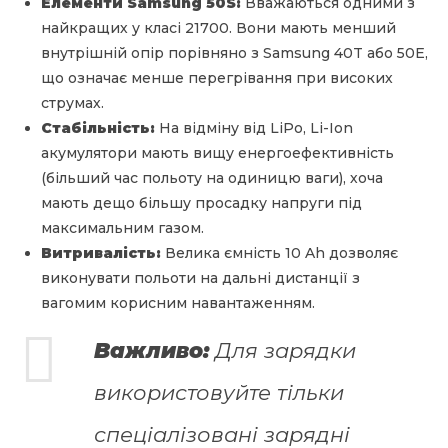
Елементи Samsung 50S:
Вважаються одними з
найкращих у класі 21700. Вони мають менший
внутрішній опір порівняно з Samsung 40T або 50E,
що означає менше перегрівання при високих
струмах.
Стабільність:
На відміну від LiPo, Li-Ion
акумулятори мають вищу енергоефективність
(більший час польоту на одиницю ваги), хоча
мають дещо більшу просадку напруги під
максимальним газом.
Витривалість:
Велика ємність 10 Ah дозволяє
виконувати польоти на дальні дистанції з
вагомим корисним навантаженням.
Важливо:
Для зарядки
використовуйте тільки
спеціалізовані зарядні