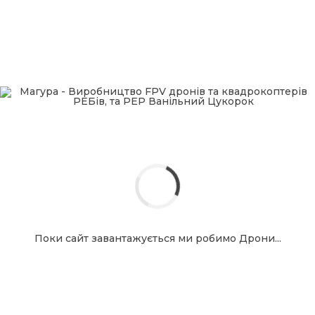
довготривалі місії навіть із великим навантаженням.
Стабільність при
великій вазі
Посилена конструкція рами та потужна силова
установка забезпечують контрольований і
стабільний політ при роботі з важкими модулями.
Підтримка
спеціалізованих
систем
Поки сайт завантажується ми робимо Дрони...
«Амага 15» підтримує інтеграцію:
систем скиду;
ShootGun-модулів;